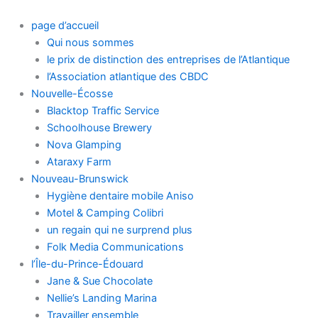
Skip
to
page d’accueil
content
Qui nous sommes
le prix de distinction des entreprises de l’Atlantique
l’Association atlantique des CBDC
Nouvelle-Écosse
Blacktop Traffic Service
Schoolhouse Brewery
Nova Glamping
Ataraxy Farm
Nouveau-Brunswick
Hygiène dentaire mobile Aniso
Motel & Camping Colibri
un regain qui ne surprend plus
Folk Media Communications
l’Île-du-Prince-Édouard
Jane & Sue Chocolate
Nellie’s Landing Marina
Travailler ensemble